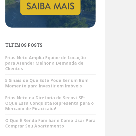
ÚLTIMOS POSTS
Frias Neto Amplia Equipe de Locação
para Atender Melhor a Demanda de
Clientes
5 Sinais de Que Este Pode Ser um Bom
Momento para Investir em Imóveis
Frias Neto na Diretoria do Secovi-SP:
OQue Essa Conquista Representa para o
Mercado de Piracicaba!
O Que É Renda Familiar e Como Usar Para
Comprar Seu Apartamento