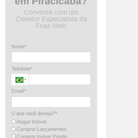
em Piracicaba?
Converse com um
Corretor Especialista da
Frias Neto
Nome*
Telefone*
Email*
O que você deseja?*
Alugar Imóvel
Comprar Lançamentos
Comprar Imóvel Pronto