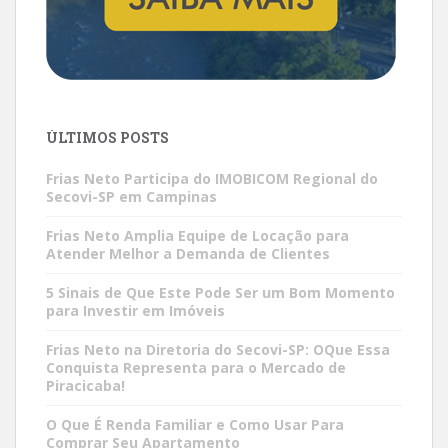
ÚLTIMOS POSTS
Frias Neto Participa do IMOBICOM Regional do
Secovi-SP em Campinas
Frias Neto Amplia Equipe de Locação para
Atender Melhor a Demanda de Clientes
5 Sinais de Que Este Pode Ser um Bom Momento
para Investir em Imóveis
Frias Neto na Diretoria do Secovi-SP: OQue Essa
Conquista Representa para o Mercado de
Piracicaba!
O Que É Renda Familiar e Como Usar Para
Comprar Seu Apartamento