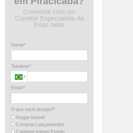
em Piracicaba?
Converse com um
Corretor Especialista da
Frias Neto
Nome*
Telefone*
Email*
O que você deseja?*
Alugar Imóvel
Comprar Lançamentos
Comprar Imóvel Pronto