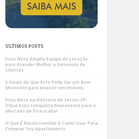
ÚLTIMOS POSTS
Frias Neto Amplia Equipe de Locação
para Atender Melhor a Demanda de
Clientes
5 Sinais de Que Este Pode Ser um Bom
Momento para Investir em Imóveis
Frias Neto na Diretoria do Secovi-SP:
OQue Essa Conquista Representa para o
Mercado de Piracicaba!
O Que É Renda Familiar e Como Usar Para
Comprar Seu Apartamento