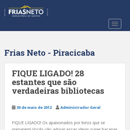
S
k
i
p
TOGGLE
t
o
m
a
Frias Neto - Piracicaba
i
n
c
FIQUE LIGADO! 28
o
estantes que são
n
verdadeiras bibliotecas
t
e
n
30 de maio de 2012
Administrador Geral
t
FIQUE LIGADO! Os apaixonados por livros que se
preparem! Vocês vão adorar essas ideias super bacanas