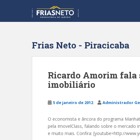
S
k
i
p
t
o
Frias Neto - Piracicaba
m
a
i
n
Ricardo Amorim fala 
c
imobiliário
o
n
t
5 de janeiro de 2012
Administrador Ge
e
n
t
O economista e âncora do programa Manhatta
pela ImovelClass, falando sobre o mercado imo
e muito mais. Confira: [youtube=http://ww