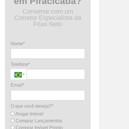
em Piracicaba?
Converse com um
Corretor Especialista da
Frias Neto
Nome*
Telefone*
Email*
O que você deseja?*
Alugar Imóvel
Comprar Lançamentos
Comprar Imóvel Pronto