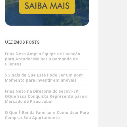
ÚLTIMOS POSTS
Frias Neto Amplia Equipe de Locação
para Atender Melhor a Demanda de
Clientes
5 Sinais de Que Este Pode Ser um Bom
Momento para Investir em Imóveis
Frias Neto na Diretoria do Secovi-SP:
OQue Essa Conquista Representa para o
Mercado de Piracicaba!
O Que É Renda Familiar e Como Usar Para
Comprar Seu Apartamento