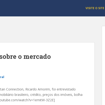
VISITE O SITE
sobre o mercado
ral
n Connection, Ricardo Amorim, foi entrevistado
biliário brasileiro, crédito, preços dos imóveis, bolha
w.youtube.com/watch?v=1emitW-3Z2E]