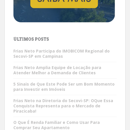
ÚLTIMOS POSTS
Frias Neto Participa do IMOBICOM Regional do
Secovi-SP em Campinas
Frias Neto Amplia Equipe de Locação para
Atender Melhor a Demanda de Clientes
5 Sinais de Que Este Pode Ser um Bom Momento
para Investir em Imóveis
Frias Neto na Diretoria do Secovi-SP: OQue Essa
Conquista Representa para o Mercado de
Piracicaba!
O Que É Renda Familiar e Como Usar Para
Comprar Seu Apartamento