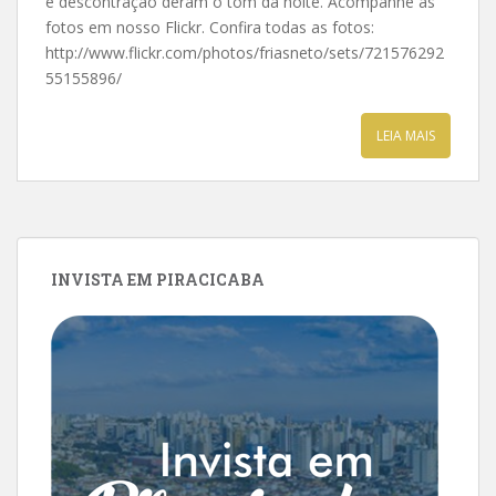
e descontração deram o tom da noite. Acompanhe as
fotos em nosso Flickr. Confira todas as fotos:
http://www.flickr.com/photos/friasneto/sets/721576292
55155896/
LEIA MAIS
INVISTA EM PIRACICABA