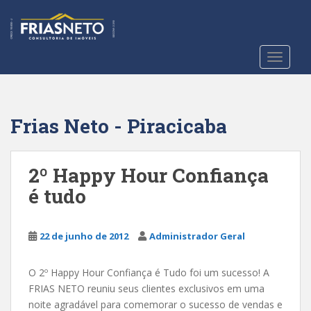
S
k
i
p
TOGGLE
t
o
m
a
Frias Neto - Piracicaba
i
n
c
2º Happy Hour Confiança
o
é tudo
n
t
e
22 de junho de 2012
Administrador Geral
n
t
O 2º Happy Hour Confiança é Tudo foi um sucesso! A
FRIAS NETO reuniu seus clientes exclusivos em uma
noite agradável para comemorar o sucesso de vendas e