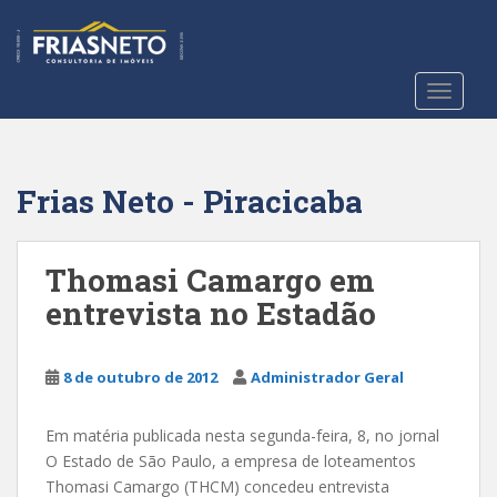
S
k
i
p
TOGGLE
t
o
m
a
Frias Neto - Piracicaba
i
n
c
Thomasi Camargo em
o
entrevista no Estadão
n
t
e
8 de outubro de 2012
Administrador Geral
n
t
Em matéria publicada nesta segunda-feira, 8, no jornal
O Estado de São Paulo, a empresa de loteamentos
Thomasi Camargo (THCM) concedeu entrevista