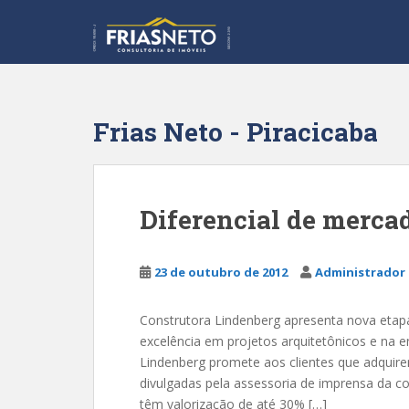
S
k
i
p
t
o
Frias Neto - Piracicaba
m
a
i
n
Diferencial de merca
c
o
n
23 de outubro de 2012
Administrador 
t
e
Construtora Lindenberg apresenta nova etap
n
excelência em projetos arquitetônicos e na en
t
Lindenberg promete aos clientes que adquir
divulgadas pela assessoria de imprensa da c
têm valorização de até 30% […]