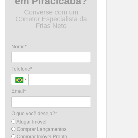
em Piracicaba?
Converse com um
Corretor Especialista da
Frias Neto
Nome*
Telefone*
Email*
O que você deseja?*
Alugar Imóvel
Comprar Lançamentos
Comprar Imóvel Pronto