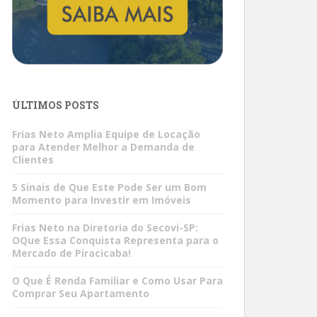
ÚLTIMOS POSTS
Frias Neto Amplia Equipe de Locação
para Atender Melhor a Demanda de
Clientes
5 Sinais de Que Este Pode Ser um Bom
Momento para Investir em Imóveis
Frias Neto na Diretoria do Secovi-SP:
OQue Essa Conquista Representa para o
Mercado de Piracicaba!
O Que É Renda Familiar e Como Usar Para
Comprar Seu Apartamento