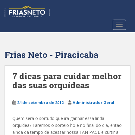
S
k
i
p
TOGGLE
t
o
m
a
Frias Neto - Piracicaba
i
n
c
7 dicas para cuidar melhor
o
das suas orquídeas
n
t
e
24 de setembro de 2012
Administrador Geral
n
t
Quem será o sortudo que irá ganhar essa linda
orquídea? Faremos o sorteio hoje no final do dia, então
ainda dá tempo de acessar nossa FAN PAGE e curtir a