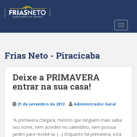
S
k
i
p
TOGGLE
t
o
m
a
Frias Neto - Piracicaba
i
n
c
Deixe a PRIMAVERA
o
entrar na sua casa!
n
t
e
21 de setembro de 2012
Administrador Geral
n
t
“A primavera chegará, mesmo que ninguém mais saiba
seu nome, nem acredite no calendário, nem possua
jardim para recebê-la. (…) Enquanto há primavera, esta