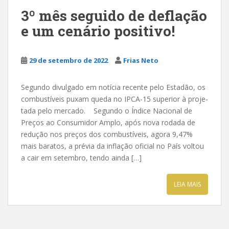
3º mês seguido de deflação
e um cenário positivo!
29 de setembro de 2022
Frias Neto
Segundo divulgado em notícia recente pelo Estadão, os
com­bus­tí­veis pu­xam que­da no IP­CA-15 su­pe­ri­or à pro­je­
ta­da pe­lo mer­ca­do. Segundo o Índice Nacional de
Preços ao Consumidor Amplo, após nova rodada de
redução nos preços dos combustíveis, agora 9,47%
mais baratos, a prévia da inflação oficial no País voltou
a cair em setembro, tendo ainda […]
LEIA MAIS