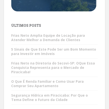
ÚLTIMOS POSTS
Frias Neto Amplia Equipe de Locação para
Atender Melhor a Demanda de Clientes
5 Sinais de Que Este Pode Ser um Bom Momento
para Investir em Imóveis
Frias Neto na Diretoria do Secovi-SP: OQue Essa
Conquista Representa para o Mercado de
Piracicaba!
O Que É Renda Familiar e Como Usar Para
Comprar Seu Apartamento
Segurança Hídrica em Piracicaba: Por Que o
Tema Define o Futuro da Cidade