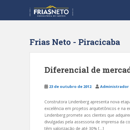
S
k
i
p
t
o
Frias Neto - Piracicaba
m
a
i
n
Diferencial de merca
c
o
n
23 de outubro de 2012
Administrador 
t
e
Construtora Lindenberg apresenta nova etap
n
excelência em projetos arquitetônicos e na en
t
Lindenberg promete aos clientes que adquir
divulgadas pela assessoria de imprensa da c
têm valorização de até 30% […]