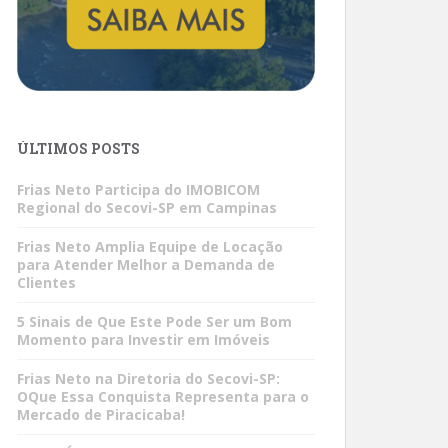
ÚLTIMOS POSTS
Frias Neto Participa do IMOBICOM
Regional do Secovi-SP em Campinas
Frias Neto Amplia Equipe de Locação
para Atender Melhor a Demanda de
Clientes
5 Sinais de Que Este Pode Ser um Bom
Momento para Investir em Imóveis
Frias Neto na Diretoria do Secovi-SP:
OQue Essa Conquista Representa para o
Mercado de Piracicaba!