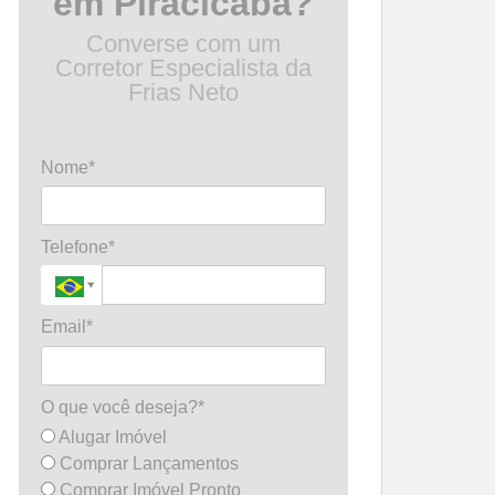
em Piracicaba?
Converse com um
Corretor Especialista da
Frias Neto
Nome*
Telefone*
Email*
O que você deseja?*
Alugar Imóvel
Comprar Lançamentos
Comprar Imóvel Pronto