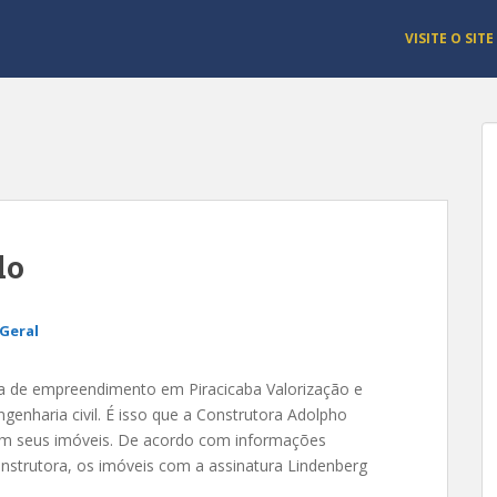
VISITE O SITE
do
Geral
a de empreendimento em Piracicaba Valorização e
genharia civil. É isso que a Construtora Adolpho
em seus imóveis. De acordo com informações
onstrutora, os imóveis com a assinatura Lindenberg