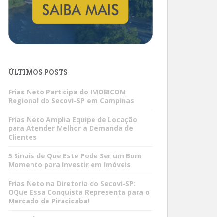
ÚLTIMOS POSTS
Frias Neto Participa do IMOBICOM
Regional do Secovi-SP em Campinas
Frias Neto Amplia Equipe de Locação
para Atender Melhor a Demanda de
Clientes
5 Sinais de Que Este Pode Ser um Bom
Momento para Investir em Imóveis
Frias Neto na Diretoria do Secovi-SP:
OQue Essa Conquista Representa para o
Mercado de Piracicaba!