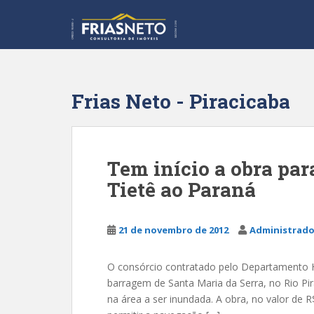
S
k
i
p
t
o
Frias Neto - Piracicaba
m
a
i
n
Tem início a obra par
c
Tietê ao Paraná
o
n
t
21 de novembro de 2012
Administrado
e
n
t
O consórcio contratado pelo Departamento Hi
barragem de Santa Maria da Serra, no Rio Pir
na área a ser inundada. A obra, no valor de R