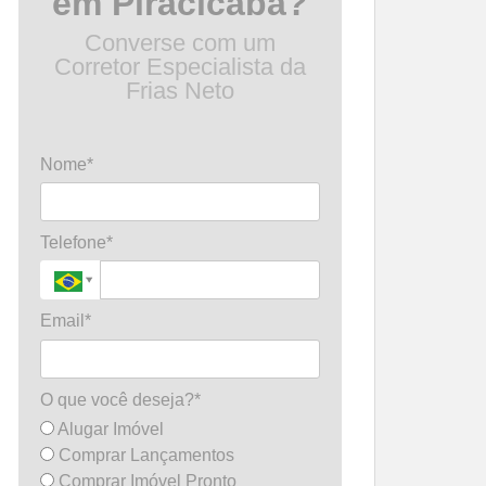
em Piracicaba?
Converse com um
Corretor Especialista da
Frias Neto
Nome*
Telefone*
Email*
O que você deseja?*
Alugar Imóvel
Comprar Lançamentos
Comprar Imóvel Pronto