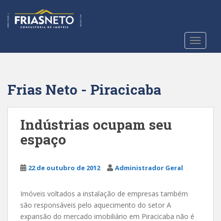
S
k
i
p
TOGGLE
t
o
m
a
Frias Neto - Piracicaba
i
n
c
Indústrias ocupam seu
o
espaço
n
t
e
22 de outubro de 2012
Administrador Geral
n
t
Imóveis voltados a instalação de empresas também
são responsáveis pelo aquecimento do setor A
expansão do mercado imobiliário em Piracicaba não é