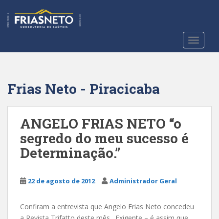
S
k
i
p
TOGGLE
t
o
m
a
Frias Neto - Piracicaba
i
n
c
ANGELO FRIAS NETO “o
o
segredo do meu sucesso é
n
Determinação.”
t
e
n
22 de agosto de 2012
Administrador Geral
t
Confiram a entrevista que Angelo Frias Neto concedeu
a Revista Trifatto deste mês. Exigente – é assim que