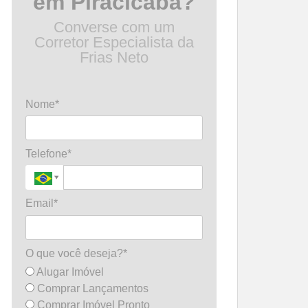
em Piracicaba?
Converse com um
Corretor Especialista da
Frias Neto
Nome*
Telefone*
Email*
O que você deseja?*
Alugar Imóvel
Comprar Lançamentos
Comprar Imóvel Pronto