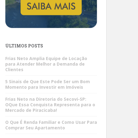
ÚLTIMOS POSTS
Frias Neto Amplia Equipe de Locação
para Atender Melhor a Demanda de
Clientes
5 Sinais de Que Este Pode Ser um Bom
Momento para Investir em Imóveis
Frias Neto na Diretoria do Secovi-SP:
OQue Essa Conquista Representa para o
Mercado de Piracicaba!
O Que É Renda Familiar e Como Usar Para
Comprar Seu Apartamento