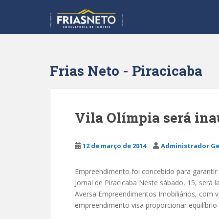
S
k
i
p
t
o
Frias Neto - Piracicaba
m
a
i
n
Vila Olímpia será in
c
o
n
12 de março de 2014
Administrador Ge
t
e
Empreendimento foi concebido para garantir 
n
Jornal de Piracicaba Neste sábado, 15, será la
t
Aversa Empreendimentos Imobiliários, com ven
empreendimento visa proporcionar equilíbrio p