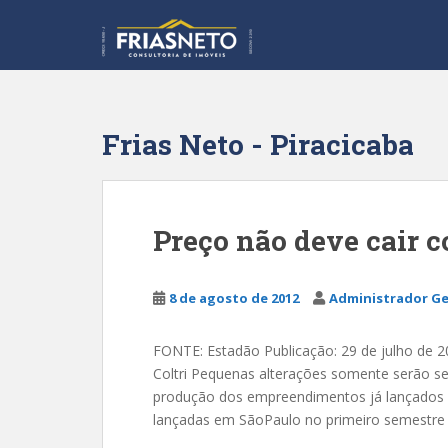
S
k
i
p
t
o
Frias Neto - Piracicaba
m
a
i
n
Preço não deve cair 
c
o
n
8 de agosto de 2012
Administrador Ge
t
e
FONTE: Estadão Publicação: 29 de julho de 2
n
Coltri Pequenas alterações somente serão se
t
produção dos empreendimentos já lançado
lançadas em SãoPaulo no primeiro semestre