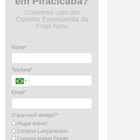
em Piracicaba?
Converse com um
Corretor Especialista da
Frias Neto
Nome*
Telefone*
Email*
O que você deseja?*
Alugar Imóvel
Comprar Lançamentos
Comprar Imóvel Pronto