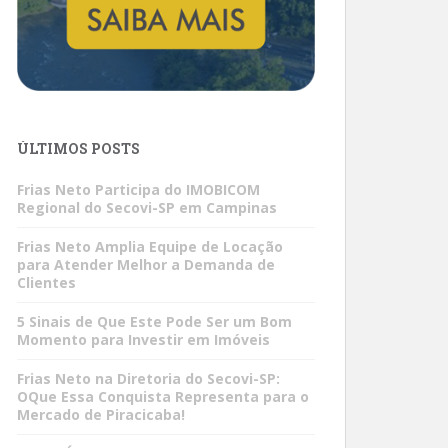
ÚLTIMOS POSTS
Frias Neto Participa do IMOBICOM
Regional do Secovi-SP em Campinas
Frias Neto Amplia Equipe de Locação
para Atender Melhor a Demanda de
Clientes
5 Sinais de Que Este Pode Ser um Bom
Momento para Investir em Imóveis
Frias Neto na Diretoria do Secovi-SP:
OQue Essa Conquista Representa para o
Mercado de Piracicaba!