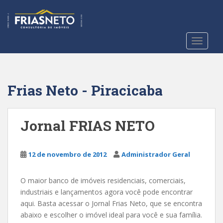
S
k
i
p
TOGGLE
t
o
m
a
Frias Neto - Piracicaba
i
n
c
Jornal FRIAS NETO
o
n
t
12 de novembro de 2012
Administrador Geral
e
n
O maior banco de imóveis residenciais, comerciais,
t
industriais e lançamentos agora você pode encontrar
aqui. Basta acessar o Jornal Frias Neto, que se encontra
abaixo e escolher o imóvel ideal para você e sua família.