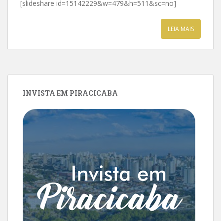
[slideshare id=15142229&w=479&h=511&sc=no]
LEIA MAIS
INVISTA EM PIRACICABA