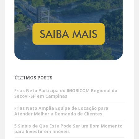
ÚLTIMOS POSTS
Frias Neto Participa do IMOBICOM Regional do
Secovi-SP em Campinas
Frias Neto Amplia Equipe de Locação para
Atender Melhor a Demanda de Clientes
5 Sinais de Que Este Pode Ser um Bom Momento
para Investir em Imóveis