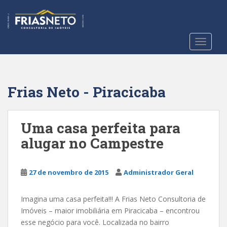
S
k
i
p
TOGGLE
t
o
m
a
Frias Neto - Piracicaba
i
n
c
Uma casa perfeita para
o
alugar no Campestre
n
t
e
27 de novembro de 2015
Administrador Geral
n
t
Imagina uma casa perfeita!!! A Frias Neto Consultoria de
Imóveis – maior imobiliária em Piracicaba – encontrou
esse negócio para você. Localizada no bairro