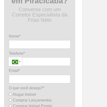
em Piracicaba?
Converse com um
Corretor Especialista da
Frias Neto
Nome*
Telefone*
Email*
O que você deseja?*
Alugar Imóvel
Comprar Lançamentos
Comprar Imóvel Pronto