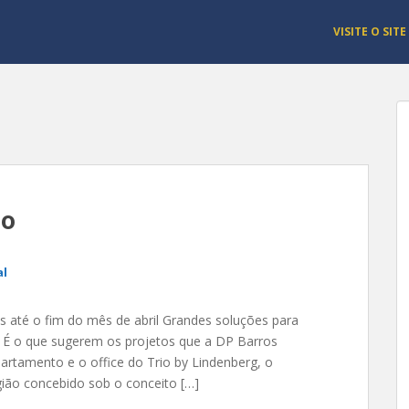
VISITE O SITE
io
al
 até o fim do mês de abril Grandes soluções para
 É o que sugerem os projetos que a DP Barros
artamento e o office do Trio by Lindenberg, o
ião concebido sob o conceito […]