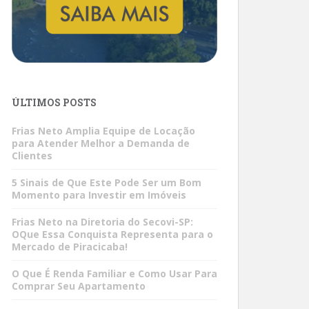
ÚLTIMOS POSTS
Frias Neto Amplia Equipe de Locação
para Atender Melhor a Demanda de
Clientes
5 Sinais de Que Este Pode Ser um Bom
Momento para Investir em Imóveis
Frias Neto na Diretoria do Secovi-SP:
OQue Essa Conquista Representa para o
Mercado de Piracicaba!
O Que É Renda Familiar e Como Usar Para
Comprar Seu Apartamento