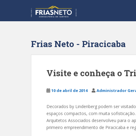
S
k
i
p
t
o
Frias Neto - Piracicaba
m
a
i
n
Visite e conheça o Tr
c
o
n
10 de abril de 2014
Administrador Ger
t
e
Decorados by Lindenberg podem ser visitados
n
espaços compactos, com muita sofisticação.
t
Arquitetos Associados desenvolveu para o ap
primeiro empreendimento de Piracicaba e reg