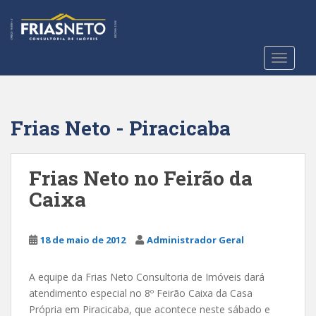
S
k
i
p
TOGGLE
t
o
m
a
Frias Neto - Piracicaba
i
n
c
Frias Neto no Feirão da
o
Caixa
n
t
e
18 de maio de 2012
Administrador Geral
n
t
A equipe da Frias Neto Consultoria de Imóveis dará
atendimento especial no 8º Feirão Caixa da Casa
Própria em Piracicaba, que acontece neste sábado e