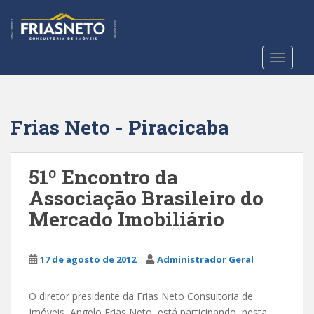
S
k
i
p
TOGGLE
t
o
m
a
Frias Neto - Piracicaba
i
n
c
51º Encontro da
o
Associação Brasileiro do
n
Mercado Imobiliário
t
e
n
17 de agosto de 2012
Administrador Geral
t
O diretor presidente da Frias Neto Consultoria de
Imóveis, Angelo Frias Neto, está participando, nesta