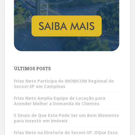
ÚLTIMOS POSTS
Frias Neto Participa do IMOBICOM Regional do
Secovi-SP em Campinas
Frias Neto Amplia Equipe de Locação para
Atender Melhor a Demanda de Clientes
5 Sinais de Que Este Pode Ser um Bom Momento
para Investir em Imóveis
Frias Neto na Diretoria do Secovi-SP: OQue Essa