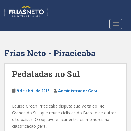
S
k
i
p
TOGGLE
t
o
m
a
Frias Neto - Piracicaba
i
n
c
Pedaladas no Sul
o
n
t
9 de abril de 2015
Administrador Geral
e
n
Equipe Green Piracicaba disputa sua Volta do Rio
t
Grande do Sul, que reúne ciclistas do Brasil e de outros
oito países. O objetivo é ficar entre os melhores na
classificação geral.