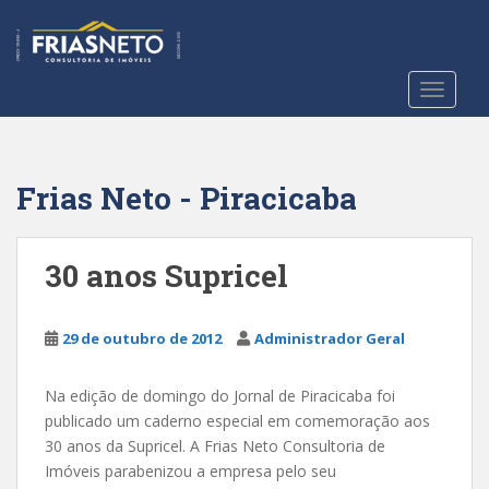
S
k
i
p
TOGGLE
t
o
m
a
Frias Neto - Piracicaba
i
n
c
30 anos Supricel
o
n
t
29 de outubro de 2012
Administrador Geral
e
n
Na edição de domingo do Jornal de Piracicaba foi
t
publicado um caderno especial em comemoração aos
30 anos da Supricel. A Frias Neto Consultoria de
Imóveis parabenizou a empresa pelo seu