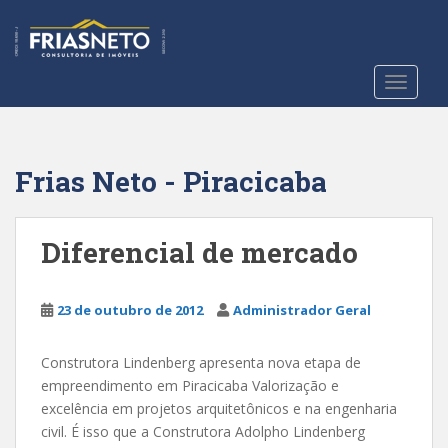
S
k
i
p
TOGGLE
t
o
m
a
Frias Neto - Piracicaba
i
n
c
Diferencial de mercado
o
n
t
23 de outubro de 2012
Administrador Geral
e
n
Construtora Lindenberg apresenta nova etapa de
t
empreendimento em Piracicaba Valorização e
excelência em projetos arquitetônicos e na engenharia
civil. É isso que a Construtora Adolpho Lindenberg