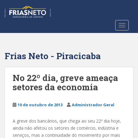
S
k
i
p
TOGGLE
t
o
m
a
Frias Neto - Piracicaba
i
n
c
No 22º dia, greve ameaça
o
setores da economia
n
t
e
10 de outubro de 2013
Administrador Geral
n
t
A greve dos bancários, que chega ao seu 22º dia hoje,
ainda não afetou os setores de comércio, indústria e
serviços, mas a continuidade do movimento por mais