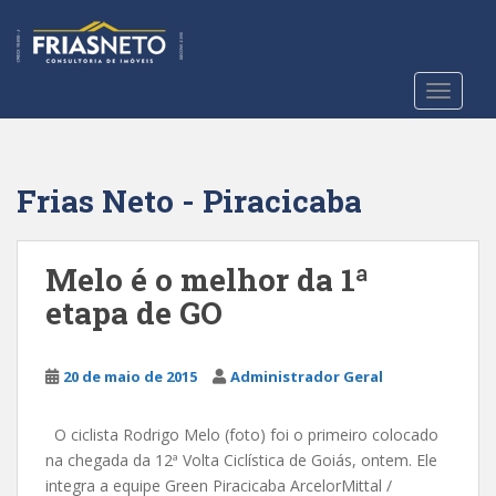
S
k
i
p
TOGGLE
t
o
m
a
Frias Neto - Piracicaba
i
n
c
Melo é o melhor da 1ª
o
etapa de GO
n
t
e
20 de maio de 2015
Administrador Geral
n
t
O ciclista Rodrigo Melo (foto) foi o primeiro colocado
na chegada da 12ª Volta Ciclística de Goiás, ontem. Ele
integra a equipe Green Piracicaba ArcelorMittal /