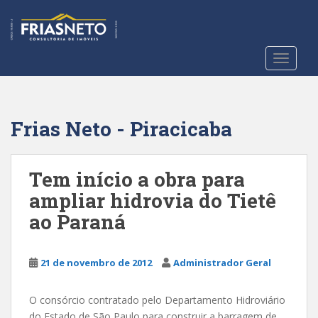
S
k
i
p
TOGGLE
t
o
m
a
Frias Neto - Piracicaba
i
n
c
Tem início a obra para
o
ampliar hidrovia do Tietê
n
ao Paraná
t
e
n
21 de novembro de 2012
Administrador Geral
t
O consórcio contratado pelo Departamento Hidroviário
do Estado de São Paulo para construir a barragem de