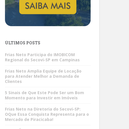
ÚLTIMOS POSTS
Frias Neto Participa do IMOBICOM
Regional do Secovi-SP em Campinas
Frias Neto Amplia Equipe de Locação
para Atender Melhor a Demanda de
Clientes
5 Sinais de Que Este Pode Ser um Bom
Momento para Investir em Imóveis
Frias Neto na Diretoria do Secovi-SP:
OQue Essa Conquista Representa para o
Mercado de Piracicaba!