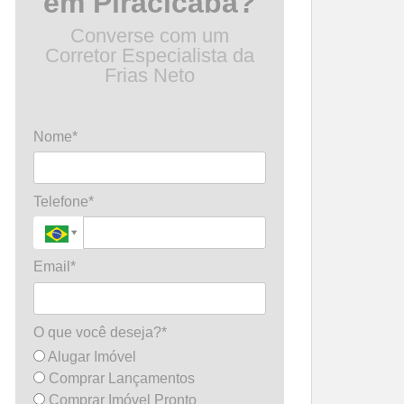
em Piracicaba?
Converse com um
Corretor Especialista da
Frias Neto
Nome*
Telefone*
Email*
O que você deseja?*
Alugar Imóvel
Comprar Lançamentos
Comprar Imóvel Pronto