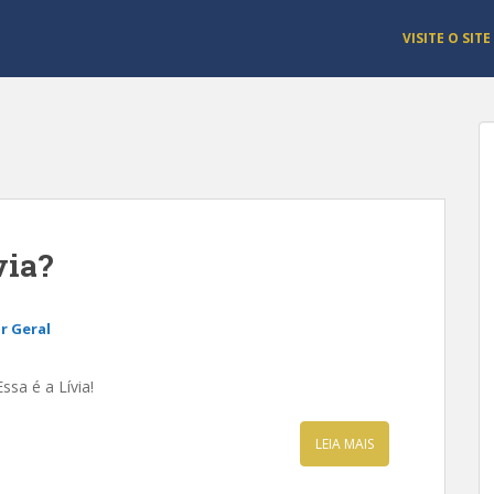
VISITE O SITE
via?
r Geral
ssa é a Lívia!
LEIA MAIS