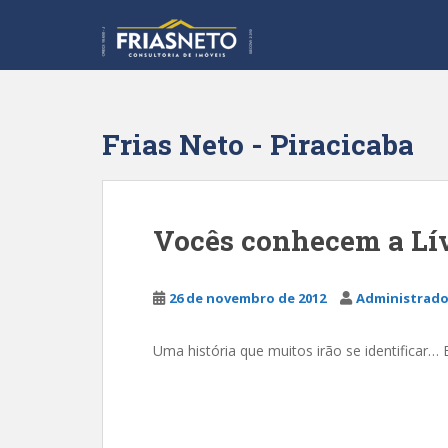
S
k
i
p
t
o
Frias Neto - Piracicaba
m
a
i
n
Vocês conhecem a Lí
c
o
n
26 de novembro de 2012
Administrado
t
e
Uma história que muitos irão se identificar… E
n
t