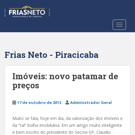
S
k
i
p
TOGGLE
t
o
m
a
Frias Neto - Piracicaba
i
n
c
Imóveis: novo patamar de
o
preços
n
t
e
17 de outubro de 2012
Administrador Geral
n
t
Muito se fala, hoje em dia, da valorização dos imóveis e
da “tal” bolha imobiliária. Em um artigo muito inteligente
e bem escrito do presidente do Secovi-SP, Claudio