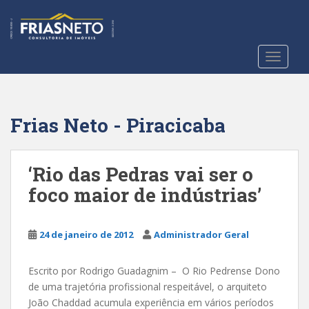
S
k
i
p
TOGGLE
t
o
m
a
Frias Neto - Piracicaba
i
n
c
‘Rio das Pedras vai ser o
o
foco maior de indústrias’
n
t
e
24 de janeiro de 2012
Administrador Geral
n
t
Escrito por Rodrigo Guadagnim – O Rio Pedrense Dono
de uma trajetória profissional respeitável, o arquiteto
João Chaddad acumula experiência em vários períodos