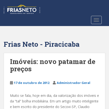
S
k
i
p
TOGGLE
t
o
m
a
Frias Neto - Piracicaba
i
n
c
Imóveis: novo patamar de
o
preços
n
t
e
17 de outubro de 2012
Administrador Geral
n
t
Muito se fala, hoje em dia, da valorização dos imóveis e
da “tal” bolha imobiliária. Em um artigo muito inteligente
e bem escrito do presidente do Secovi-SP, Claudio