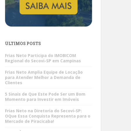
ÚLTIMOS POSTS
Frias Neto Participa do IMOBICOM
Regional do Secovi-SP em Campinas
Frias Neto Amplia Equipe de Locação
para Atender Melhor a Demanda de
Clientes
5 Sinais de Que Este Pode Ser um Bom
Momento para Investir em Imóveis
Frias Neto na Diretoria do Secovi-SP:
OQue Essa Conquista Representa para o
Mercado de Piracicaba!