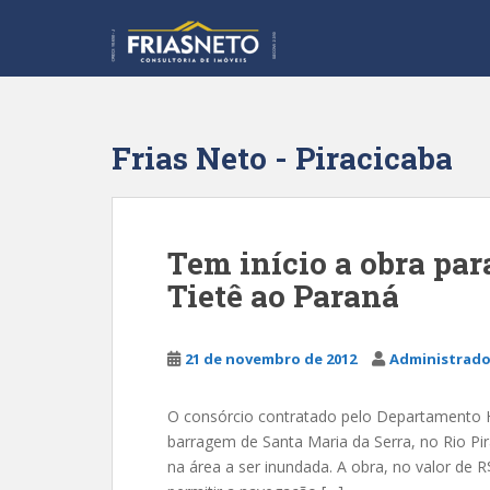
S
k
i
p
t
o
Frias Neto - Piracicaba
m
a
i
n
Tem início a obra par
c
Tietê ao Paraná
o
n
t
21 de novembro de 2012
Administrado
e
n
t
O consórcio contratado pelo Departamento Hi
barragem de Santa Maria da Serra, no Rio Pir
na área a ser inundada. A obra, no valor de R