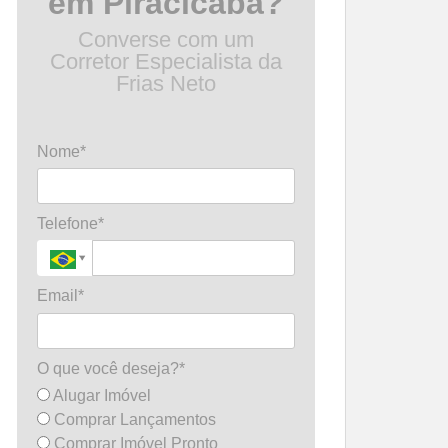
em Piracicaba?
Converse com um
Corretor Especialista da
Frias Neto
Nome*
Telefone*
Email*
O que você deseja?*
Alugar Imóvel
Comprar Lançamentos
Comprar Imóvel Pronto