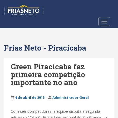
S
k
i
p
TOGGLE
t
o
m
a
Frias Neto - Piracicaba
i
n
c
Green Piracicaba faz
o
primeira competição
n
importante no ano
t
e
n
4 de abril de 2015
Administrador Geral
t
Com seis competidores, a equipe disputa a segunda
edição da Volta Ciclística Internacional do Rio Grande do