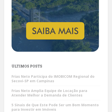
ÚLTIMOS POSTS
Frias Neto Participa do IMOBICOM Regional do
Secovi-SP em Campinas
Frias Neto Amplia Equipe de Locação para
Atender Melhor a Demanda de Clientes
5 Sinais de Que Este Pode Ser um Bom Momento
para Investir em Imóveis