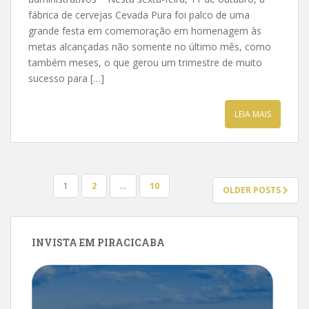
fábrica de cervejas Cevada Pura foi palco de uma
grande festa em comemoração em homenagem às
metas alcançadas não somente no último mês, como
também meses, o que gerou um trimestre de muito
sucesso para […]
LEIA MAIS
PAGINAÇÃO
1
2
…
10
OLDER POSTS
DE
POSTS
INVISTA EM PIRACICABA