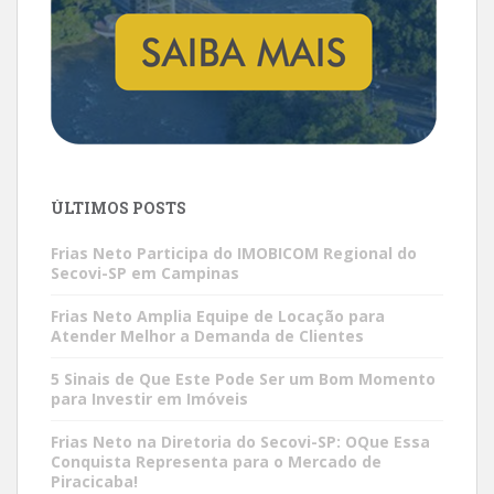
ÚLTIMOS POSTS
Frias Neto Participa do IMOBICOM Regional do
Secovi-SP em Campinas
Frias Neto Amplia Equipe de Locação para
Atender Melhor a Demanda de Clientes
5 Sinais de Que Este Pode Ser um Bom Momento
para Investir em Imóveis
Frias Neto na Diretoria do Secovi-SP: OQue Essa
Conquista Representa para o Mercado de
Piracicaba!