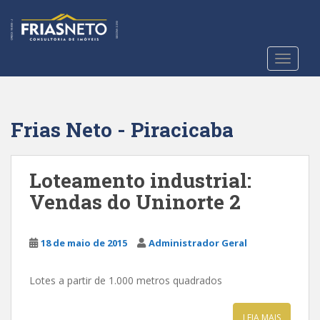
S
k
i
p
TOGGLE
t
o
m
a
Frias Neto - Piracicaba
i
n
c
Loteamento industrial:
o
Vendas do Uninorte 2
n
t
e
18 de maio de 2015
Administrador Geral
n
t
Lotes a partir de 1.000 metros quadrados
LEIA MAIS