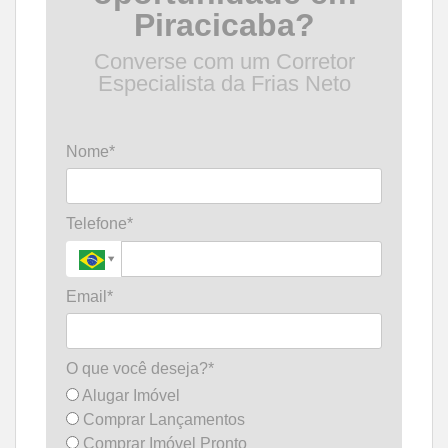
Piracicaba?
Converse com um Corretor
Especialista da Frias Neto
Nome*
Telefone*
Email*
O que você deseja?*
Alugar Imóvel
Comprar Lançamentos
Comprar Imóvel Pronto