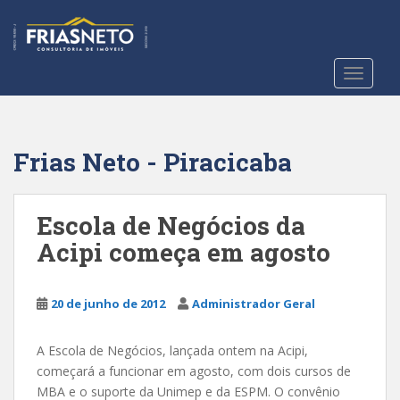
S
k
i
p
TOGGLE
t
o
m
a
Frias Neto - Piracicaba
i
n
c
Escola de Negócios da
o
Acipi começa em agosto
n
t
e
20 de junho de 2012
Administrador Geral
n
t
A Escola de Negócios, lançada ontem na Acipi,
começará a funcionar em agosto, com dois cursos de
MBA e o suporte da Unimep e da ESPM. O convênio