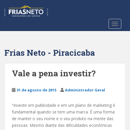
S
k
i
p
TOGGLE
t
o
m
a
Frias Neto - Piracicaba
i
n
c
Vale a pena investir?
o
n
t
31 de agosto de 2015
Administrador Geral
e
n
“Investir em publicidade e em um plano de marketing é
t
fundamental quando se tem uma marca. É uma forma
de manter o seu nome e o seu produto na mente das
pessoas. Mesmo diante das dificuldades econômicas