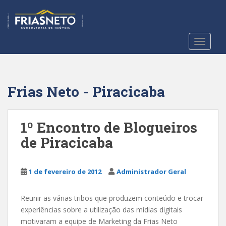
S
k
i
p
TOGGLE
t
o
m
a
Frias Neto - Piracicaba
i
n
c
1º Encontro de Blogueiros
o
de Piracicaba
n
t
e
1 de fevereiro de 2012
Administrador Geral
n
t
Reunir as várias tribos que produzem conteúdo e trocar
experiências sobre a utilização das mídias digitais
motivaram a equipe de Marketing da Frias Neto