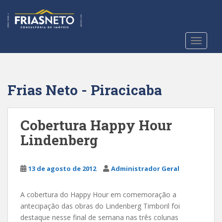
S
k
i
p
TOGGLE
t
o
m
a
Frias Neto - Piracicaba
i
n
c
Cobertura Happy Hour
o
Lindenberg
n
t
e
13 de agosto de 2012
Administrador Geral
n
t
A cobertura do Happy Hour em comemoração a
antecipação das obras do Lindenberg Timboril foi
destaque nesse final de semana nas três colunas