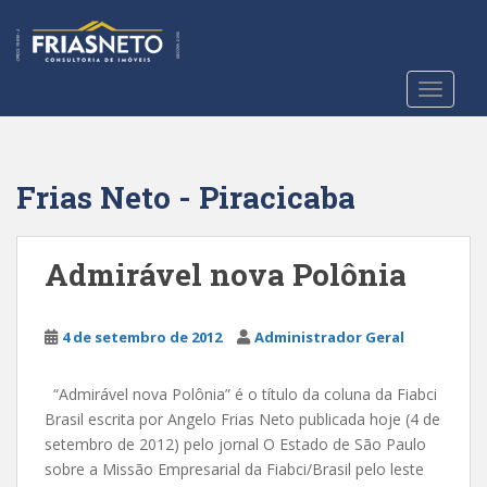
S
k
i
p
TOGGLE
t
o
m
a
Frias Neto - Piracicaba
i
n
c
Admirável nova Polônia
o
n
t
4 de setembro de 2012
Administrador Geral
e
n
“Admirável nova Polônia” é o título da coluna da Fiabci
t
Brasil escrita por Angelo Frias Neto publicada hoje (4 de
setembro de 2012) pelo jornal O Estado de São Paulo
sobre a Missão Empresarial da Fiabci/Brasil pelo leste