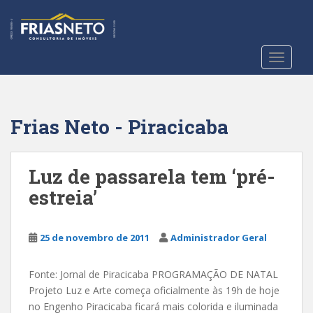
S
k
i
p
TOGGLE
t
o
m
a
Frias Neto - Piracicaba
i
n
c
Luz de passarela tem ‘pré-
o
estreia’
n
t
e
25 de novembro de 2011
Administrador Geral
n
t
Fonte: Jornal de Piracicaba PROGRAMAÇÃO DE NATAL
Projeto Luz e Arte começa oficialmente às 19h de hoje
no Engenho Piracicaba ficará mais colorida e iluminada