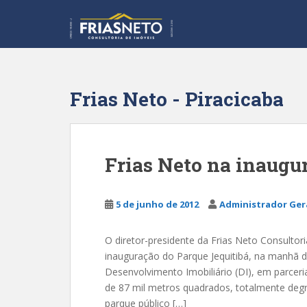
S
k
i
p
t
o
Frias Neto - Piracicaba
m
a
i
n
Frias Neto na inaugu
c
o
n
5 de junho de 2012
Administrador Ger
t
e
O diretor-presidente da Frias Neto Consultori
n
inauguração do Parque Jequitibá, na manhã 
t
Desenvolvimento Imobiliário (DI), em parceri
de 87 mil metros quadrados, totalmente deg
parque público […]