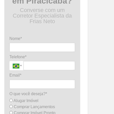
em Piracicaba?
Converse com um
Corretor Especialista da
Frias Neto
Nome*
Telefone*
Email*
O que você deseja?*
Alugar Imóvel
Comprar Lançamentos
Comprar Imóvel Pronto