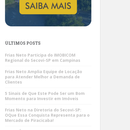
ÚLTIMOS POSTS
Frias Neto Participa do IMOBICOM
Regional do Secovi-SP em Campinas
Frias Neto Amplia Equipe de Locação
para Atender Melhor a Demanda de
Clientes
5 Sinais de Que Este Pode Ser um Bom
Momento para Investir em Imóveis
Frias Neto na Diretoria do Secovi-SP:
OQue Essa Conquista Representa para o
Mercado de Piracicaba!