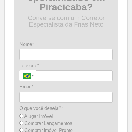
Piracicaba?
Converse com um Corretor
Especialista da Frias Neto
Nome*
Telefone*
Email*
O que você deseja?*
Alugar Imóvel
Comprar Lançamentos
Comprar Imóvel Pronto