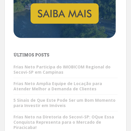
ÚLTIMOS POSTS
Frias Neto Participa do IMOBICOM Regional do
Secovi-SP em Campinas
Frias Neto Amplia Equipe de Locação para
Atender Melhor a Demanda de Clientes
5 Sinais de Que Este Pode Ser um Bom Momento
para Investir em Imóveis
Frias Neto na Diretoria do Secovi-SP: OQue Essa
Conquista Representa para o Mercado de
Piracicaba!