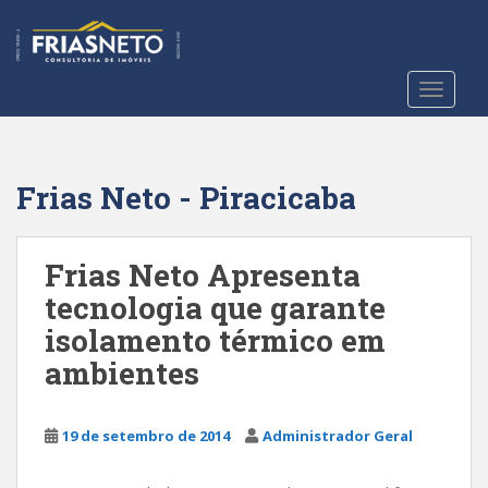
S
k
i
p
TOGGLE
t
o
m
a
Frias Neto - Piracicaba
i
n
c
Frias Neto Apresenta
o
tecnologia que garante
n
isolamento térmico em
t
e
ambientes
n
t
19 de setembro de 2014
Administrador Geral