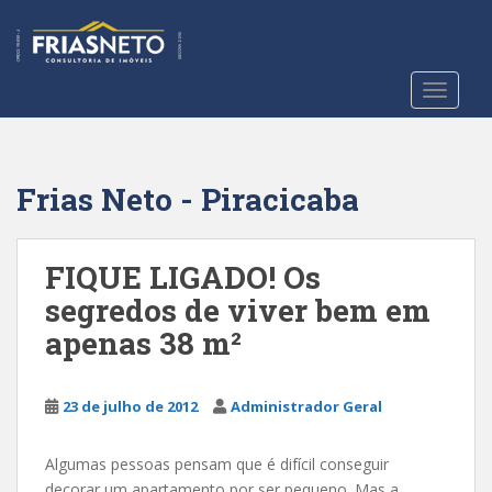
S
k
i
p
TOGGLE
t
o
m
a
Frias Neto - Piracicaba
i
n
c
FIQUE LIGADO! Os
o
segredos de viver bem em
n
apenas 38 m²
t
e
n
23 de julho de 2012
Administrador Geral
t
Algumas pessoas pensam que é difícil conseguir
decorar um apartamento por ser pequeno. Mas a