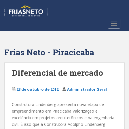
S
k
i
p
TOGGLE
t
o
m
a
Frias Neto - Piracicaba
i
n
c
Diferencial de mercado
o
n
t
23 de outubro de 2012
Administrador Geral
e
n
Construtora Lindenberg apresenta nova etapa de
t
empreendimento em Piracicaba Valorização e
excelência em projetos arquitetônicos e na engenharia
civil. É isso que a Construtora Adolpho Lindenberg