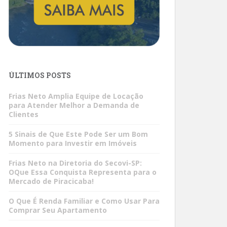
ÚLTIMOS POSTS
Frias Neto Amplia Equipe de Locação
para Atender Melhor a Demanda de
Clientes
5 Sinais de Que Este Pode Ser um Bom
Momento para Investir em Imóveis
Frias Neto na Diretoria do Secovi-SP:
OQue Essa Conquista Representa para o
Mercado de Piracicaba!
O Que É Renda Familiar e Como Usar Para
Comprar Seu Apartamento