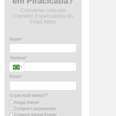
em Piracicaba?
Converse com um
Corretor Especialista da
Frias Neto
Nome*
Telefone*
Email*
O que você deseja?*
Alugar Imóvel
Comprar Lançamentos
Comprar Imóvel Pronto