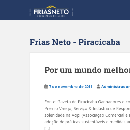
S
k
i
p
t
o
Frias Neto - Piracicaba
m
a
i
n
Por um mundo melho
c
o
n
7 de novembro de 2011
Administrador
t
e
Fonte: Gazeta de Piracicaba Ganhadores e co
n
Prêmio Varejo, Serviço & Indústria de Respons
t
solenidade na Acipi (Associação Comercial e 
adoção de práticas sustentáveis e medidas am
[…]