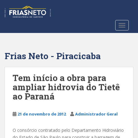
S
k
i
p
TOGGLE
t
o
m
a
Frias Neto - Piracicaba
i
n
c
Tem início a obra para
o
ampliar hidrovia do Tietê
n
ao Paraná
t
e
n
21 de novembro de 2012
Administrador Geral
t
O consórcio contratado pelo Departamento Hidroviário
do Estado de São Paulo para construir a barragem de